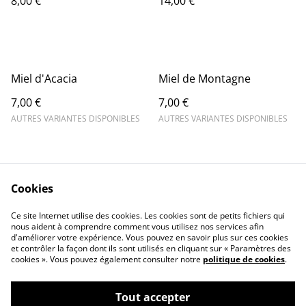
8,00 €
14,00 €
Miel d'Acacia
Miel de Montagne
7,00 €
7,00 €
AUTRES VARIANTES DISPONIBLES
AUTRES VARIANTES DISPONIBLES
Cookies
Ce site Internet utilise des cookies. Les cookies sont de petits fichiers qui
nous aident à comprendre comment vous utilisez nos services afin
Contactez-nous
Conditions
d'améliorer votre expérience. Vous pouvez en savoir plus sur ces cookies
Politique de
Politique de cookies
et contrôler la façon dont ils sont utilisés en cliquant sur « Paramètres des
confidentialité
cookies ». Vous pouvez également consulter notre
politique de cookies
.
Tout accepter