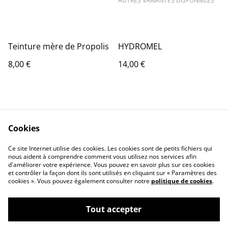
AUTRES VARIANTES DISPONIBLES
Teinture mère de Propolis
HYDROMEL
8,00 €
14,00 €
Cookies
Ce site Internet utilise des cookies. Les cookies sont de petits fichiers qui
nous aident à comprendre comment vous utilisez nos services afin
Contactez-nous
Conditions
d'améliorer votre expérience. Vous pouvez en savoir plus sur ces cookies
Politique de
Politique de cookies
et contrôler la façon dont ils sont utilisés en cliquant sur « Paramètres des
confidentialité
cookies ». Vous pouvez également consulter notre
politique de cookies
.
Tout accepter
©
2026
LE RUCHER DE LA COMBE