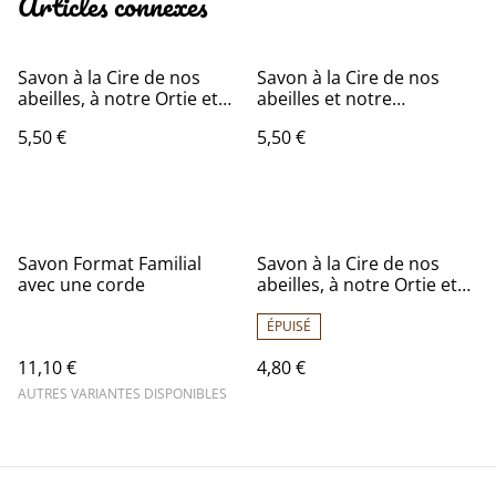
Articles connexes
Savon à la Cire de nos
Savon à la Cire de nos
abeilles, à notre Ortie et
abeilles et notre
notre Lavande
Calendula
5,50 €
5,50 €
Savon Format Familial
Savon à la Cire de nos
avec une corde
abeilles, à notre Ortie et
notre Lavande - Forme
DEMI-SPHERE
ÉPUISÉ
11,10 €
4,80 €
AUTRES VARIANTES DISPONIBLES